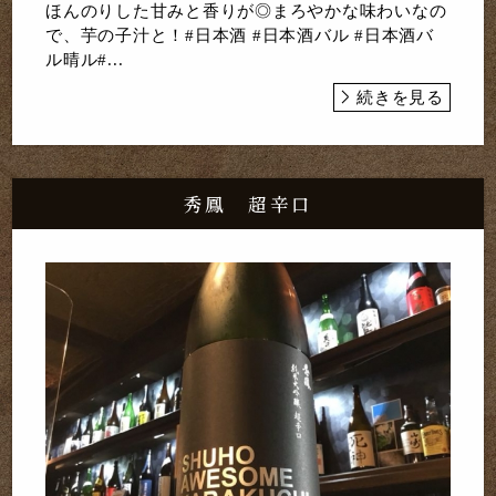
ほんのりした甘みと香りが◎まろやかな味わいなの
で、芋の子汁と！#日本酒 #日本酒バル #日本酒バ
ル晴ル#...
続きを見る
秀鳳 超辛口