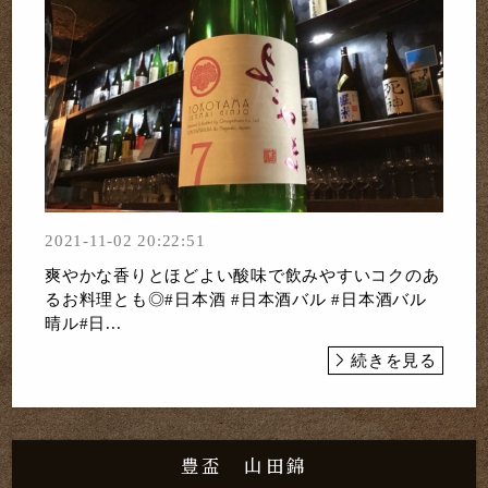
2021-11-02 20:22:51
爽やかな香りとほどよい酸味で飲みやすいコクのあ
るお料理とも◎#日本酒 #日本酒バル #日本酒バル
晴ル#日...
続きを見る
豊盃 山田錦