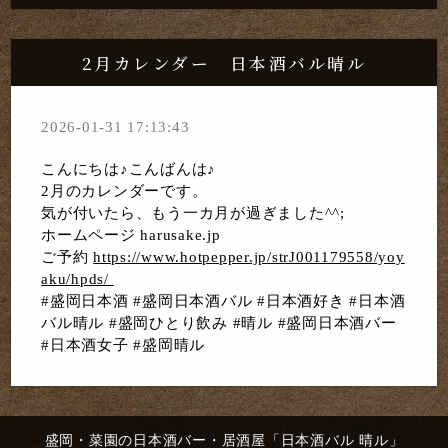
2月カレンダー 日本酒バル晴ル
2026-01-31 17:13:43
こんにちは♪こんばんは♪
2月のカレンダーです。
気が付いたら、もう一カ月が過ぎました^^;
ホームページ harusake.jp
ご予約
https://www.hotpepper.jp/strJ001179558/yoy
aku/hpds/
#盛岡日本酒 #盛岡日本酒バル #日本酒好き #日本酒
バル晴ル #盛岡ひとり飲み #晴ル #盛岡日本酒バー
#日本酒女子 #盛岡晴ル
盛岡・菜園の日本酒バー・居酒屋「日本酒バル 晴ル」