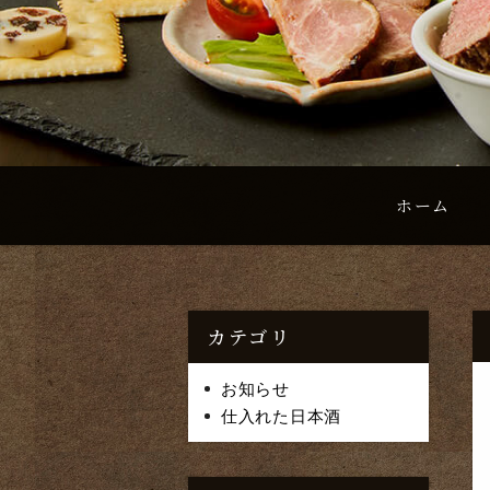
ホーム
カテゴリ
お知らせ
仕入れた日本酒