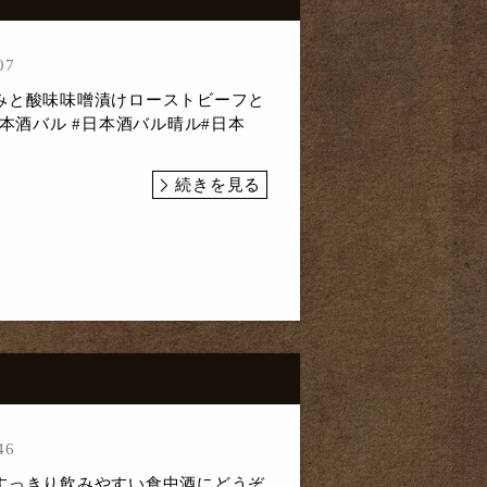
07
みと酸味味噌漬けローストビーフと
日本酒バル #日本酒バル晴ル#日本
続きを見る
し
46
すっきり飲みやすい食中酒にどうぞ