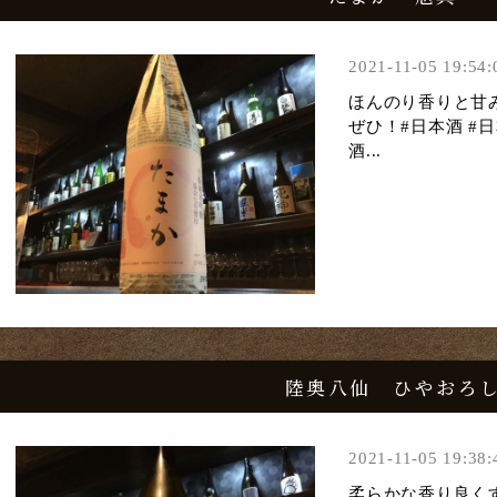
2021-11-05 19:54:
ほんのり香りと甘
ぜひ！#日本酒 #
酒...
陸奥八仙 ひやおろ
2021-11-05 19:38:
柔らかな香り良く