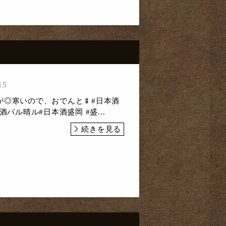
15
◎寒いので、おでんと🍢#日本酒
酒バル晴ル#日本酒盛岡 #盛...
続きを見る