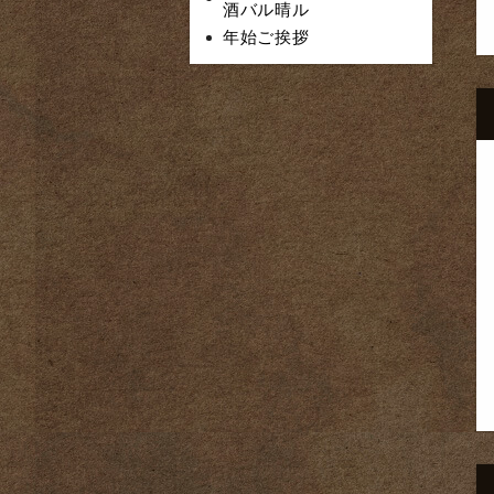
酒バル晴ル
年始ご挨拶