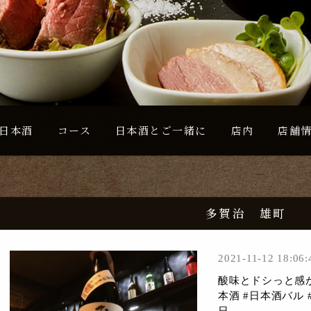
日本酒
コース
日本酒とご一緒に
店内
店舗
多賀治 雄町
2021-11-12 18:06:
酸味とドシっと感
本酒 #日本酒バル
日...