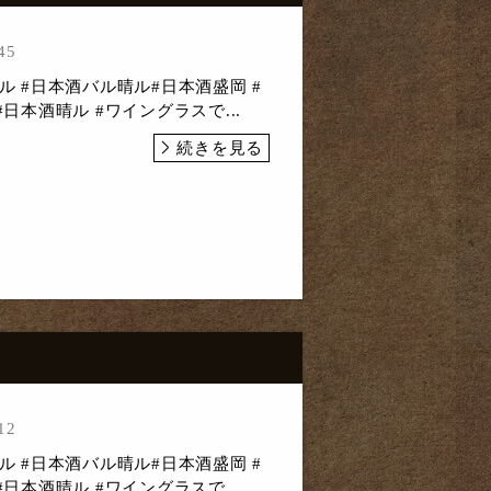
45
ル #日本酒バル晴ル#日本酒盛岡 #
#日本酒晴ル #ワイングラスで...
続きを見る
12
ル #日本酒バル晴ル#日本酒盛岡 #
#日本酒晴ル #ワイングラスで...