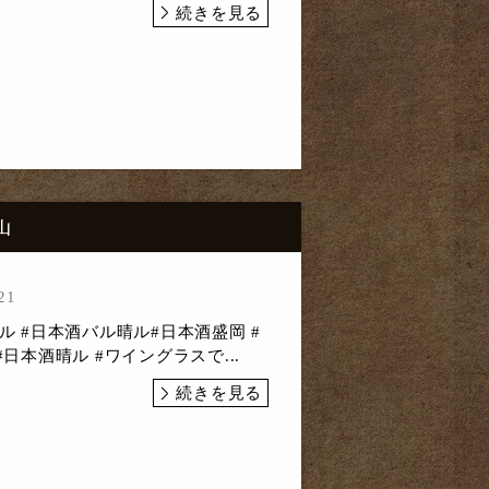
続きを見る
山
21
ル #日本酒バル晴ル#日本酒盛岡 #
#日本酒晴ル #ワイングラスで...
続きを見る