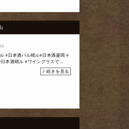
山
36
ル #日本酒バル晴ル#日本酒盛岡 #
#日本酒晴ル #ワイングラスで...
続きを見る