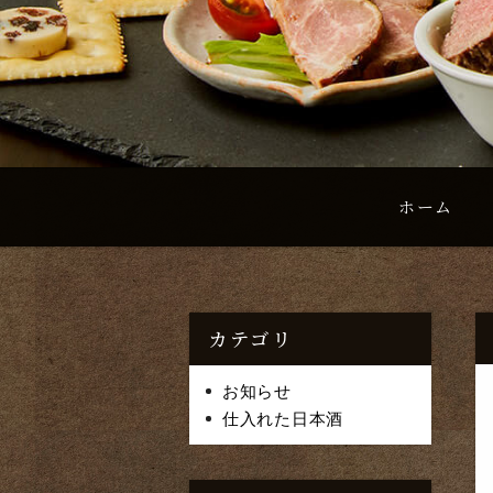
ホーム
カテゴリ
お知らせ
仕入れた日本酒