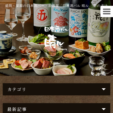
盛岡・菜園の日本酒バー・居酒屋「日本酒バル 晴ル」 芋の子汁
カテゴリ
最新記事